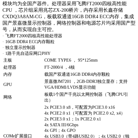
模块均为全国产器件。处理器采用飞腾FT2000四核高性能
CPU ，芯片组采用兆芯ZX-200桥片，内存采用长鑫存储
CXDQ3A8AM-CG，板载双通道16GB DDR4 ECC内存，集成
国产景嘉微显示控制器，网络控制器和电源芯片均采用国产型
号，从而实现自主可控。
· 飞腾FT2000四核高性能处理器
· 16GB DDR4 ECC内存颗粒
· 独立显示控制器
· 1路千兆自适应网口PHY
主板
COME TYPE6 ， 95*125mm
处理器
FT-2000/4 ，4核
内存
载国产双通道16GB DDR4内存颗粒
景嘉微JM7201 ，2GB-DDR3独立显存；支持
GPU
VGA/HDMI/LVDS显示功能
板载1个国产千兆以太网控制器（飞腾CPU引
网络
出）
2x PCIE3.0 x8，可配置为PCIE3.0 x16
4x PCIE2.0 x1（可配置为 PCIE2.0 x2, x4）
2x PCIE3.0 x1；1x PCIE2.0 x1
4x SATA III/6Gbps
4x GPI；4x GPO
COMe扩展接口
4x USB3.0（带4路USB2.0）；4x USB2.0（独