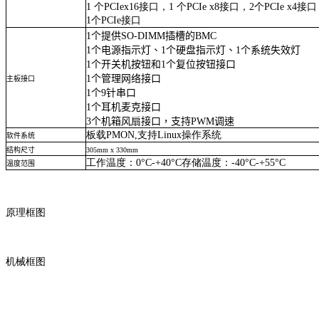
1
个
PCIex16
接口，
1
个
PCIe x8
接口，
2
个
PCIe x4
接口
1
个
PCIe
接口
1
个提供
SO-DIMM
插槽的
BMC
1
个电源指示灯、
1
个硬盘指示灯、
1
个系统失效灯
1
个开关机按钮和
1
个复位按钮接口
1
个管理网络接口
主板接口
1
个
9
针串口
1
个耳机麦克接口
3
个机箱风扇接口，支持
PWM
调速
板载
PMON,
支持
Linux
操作系统
软件系统
结构尺寸
305mm x 330mm
工作温度：
0°C-+40°C
存储温度：
-40°C-+55°C
温度范围
原理框图
机械框图