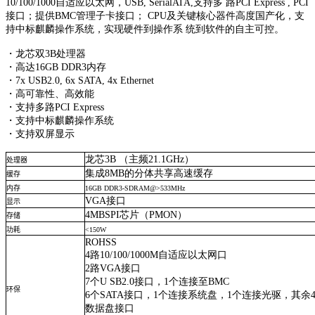
10/100/1000自适应以太网，USB, SerialATA,支持多 路PCI Express , PCI
接口；提供BMC管理子卡接口； CPU及关键核心器件高度国产化，支
持中标麒麟操作系统，实现硬件到操作系 统到软件的自主可控。
・龙芯双3B处理器
・高达16GB DDR3内存
・7x USB2.0, 6x SATA, 4x Ethernet
・高可靠性、高效能
・支持多路PCI Express
・支持中标麒麟操作系统
・支持双屏显示
龙芯
3B
（主频
21.1GHz）
处理器
集成
8MB
的分体共享高速缓存
缓存
内存
16GB DDR3-SDRAM@>533MHz
VGA
接口
显示
4MBSPI
芯片
（PMON）
存储
功耗
<150W
ROHSS
4
路
10/100/1000M
自适应以太网口
2
路
VGA
接口
7
个
U SB2.0
接口，
1
个连接至
BMC
环保
6
个
SATA
接口，
1
个连接系统盘，
1
个连接光驱，其余
数据盘接口