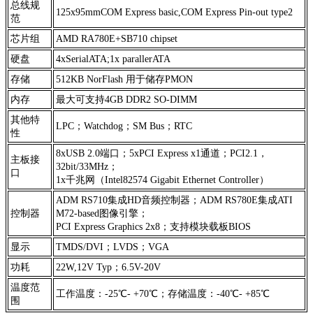
总线规
125x95mmCOM Express basic,COM Express Pin-out type2
范
芯片组
AMD RA780E+SB710 chipset
硬盘
4xSerialATA;1x parallerATA
存储
512KB NorFlash 用于储存PMON
内存
最大可支持4GB DDR2 SO-DIMM
其他特
LPC；
Watchdog；
SM Bus；
RTC
性
8xUSB 2.0端口；
5xPCI Express x1通道；
PCI2.1，
主板接
32bit/33MHz；
口
1x千兆网（Intel82574 Gigabit Ethernet Controller）
ADM RS710集成HD音频控制器；
ADM RS780E集成ATI
控制器
M72-based图像引擎；
PCI Express Graphics 2x8；
支持模块载板BIOS
显示
TMDS/DVI；
LVDS；
VGA
功耗
22W,12V Typ；
6.5V-20V
温度范
工作温度：-25℃- +70℃；
存储温度：-40℃- +85℃
围