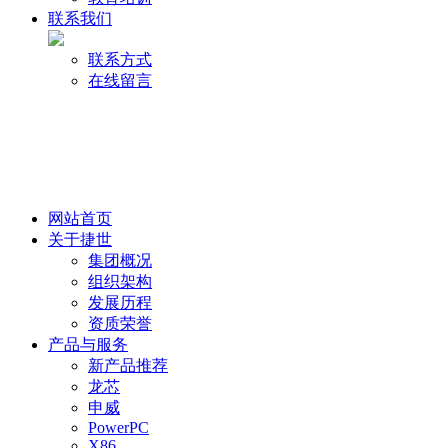
联系我们
联系方式
在线留言
网站首页
关于捷世
集团概况
组织架构
发展历程
资质荣誉
产品与服务
新产品推荐
龙芯
申威
PowerPC
X86