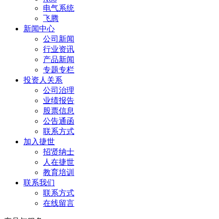
电气系统
飞腾
新闻中心
公司新闻
行业资讯
产品新闻
专题专栏
投资人关系
公司治理
业绩报告
股票信息
公告通函
联系方式
加入捷世
招贤纳士
人在捷世
教育培训
联系我们
联系方式
在线留言