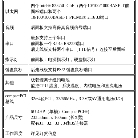
四个Intel® 82574L GbE（两个10/100/1000BASE-T前
以太网
面板端口和两个
10/100/1000BASE-T PICMG® 2.16 J3端口
音频
后面板支持高保真音频信号端口
最多支持三个串口
串口
前面板一个RJ-45 RS232端口
后走线板支持两个串口（TTL信号）连接至后面板
指示灯
前面板：电源指示灯，硬盘指示灯
键盘鼠标
后走线板支持PS/2 键盘鼠标端口
板载锂离子纽扣电池
其他
监控CPU 温度、系统温度、内核电压和直流电压
compactPCI
32/64位PCI，33/66MHz，3.3V或5V通用电压(I/O)
总线
6U 4HP（单槽）CompactPCI®)
产品尺寸
233.33mm x 160mm (长X宽)
配有J1、J2、J3，J4和J5连接器
工作温度
详见订货信息