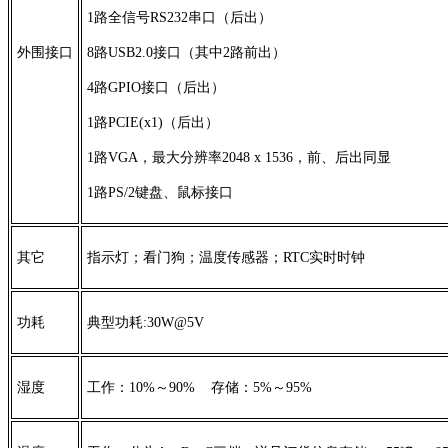
1路全信号RS232串口（后出）
外围接口
8路USB2.0接口（其中2路前出）
4路GPIO接口（后出）
1路PCIE(x1)（后出）
1路VGA，最大分辨率2048 x 1536，前、后出同显
1路PS/2键盘、鼠标接口
其它
指示灯；看门狗；温度传感器；RTC实时时钟
功耗
典型功耗:30W@5V
湿度
工作：10%～90% 存储：5%～95%